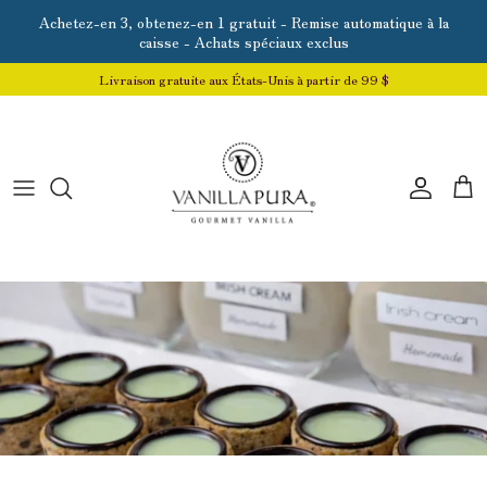
Aller au contenu
Achetez-en 3, obtenez-en 1 gratuit - Remise automatique à la
caisse - Achats spéciaux exclus
Livraison gratuite aux États-Unis à partir de 99 $
Compte
Pan