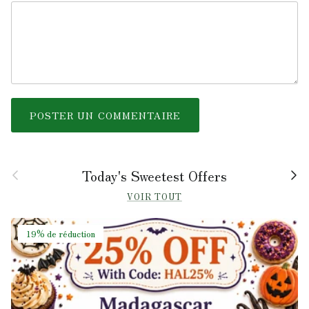
POSTER UN COMMENTAIRE
Précédent
Suiv
Today's Sweetest Offers
VOIR TOUT
19% de réduction