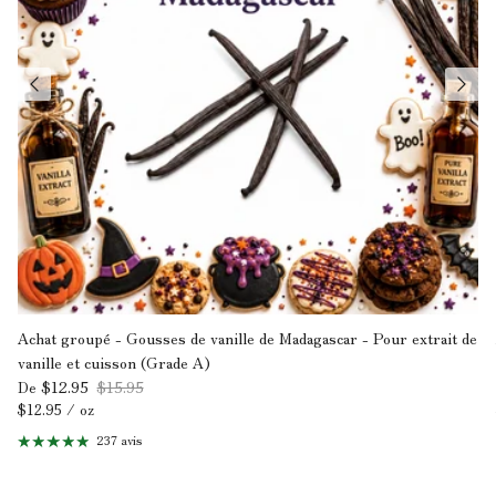
Achat groupé - Gousses de vanille de Madagascar - Pour extrait de
vanille et cuisson (Grade A)
$12.95
$15.95
De
Prix unitaire
$12.95
/
oz
237 avis